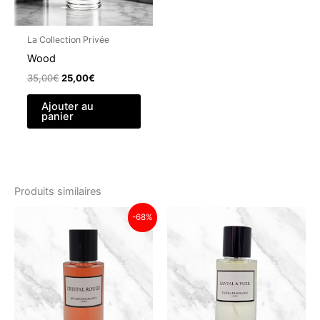
La Collection Privée
Wood
Le
Le
35,00
€
25,00
€
prix
prix
initial
actuel
Ajouter au
était :
est :
panier
35,00€.
25,00€.
Produits similaires
-68%