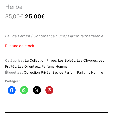
Herba
Le
Le
35,00
€
25,00
€
prix
prix
initial
actuel
était :
est :
Eau de Parfum / Contenance 50ml / Flacon rechargeable
35,00€.
25,00€.
Rupture de stock
Catégories :
La Collection Privée
,
Les Boisés
,
Les Chyprés
,
Les
Fruités
,
Les Orientaux
,
Parfums Homme
Étiquettes :
Collection Privée
,
Eau de Parfum
,
Parfums Homme
Partager :