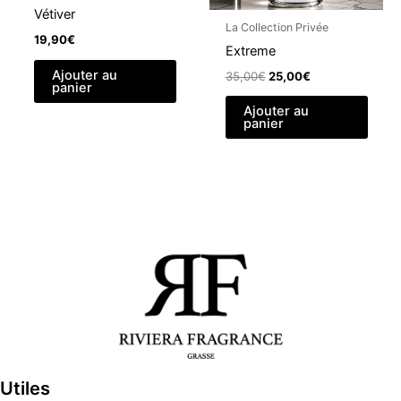
Vétiver
du
La Collection Privée
19,90
€
produit
Extreme
Ajouter au
Le
Le
35,00
€
25,00
€
panier
prix
prix
initial
actuel
Ajouter au
était :
est :
panier
35,00€.
25,00€.
Utiles