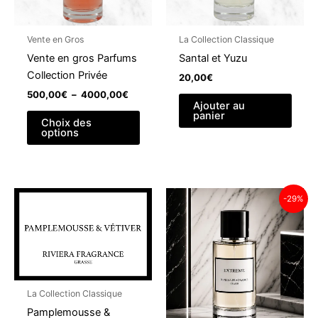
Vente en Gros
La Collection Classique
Vente en gros Parfums
Santal et Yuzu
Collection Privée
20,00
€
Plage
500,00
€
–
4000,00
€
Ajouter au
de
Ce
panier
prix :
Choix des
produit
500,00€
options
à
a
4000,00€
plusieurs
variations.
Les
-29%
options
peuvent
être
choisies
sur
La Collection Classique
la
Pamplemousse &
page