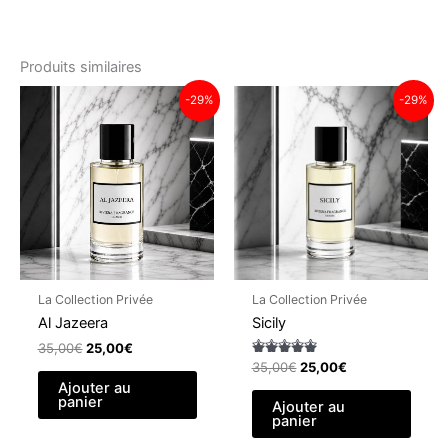
Produits similaires
-29%
-29%
La Collection Privée
La Collection Privée
Al Jazeera
Sicily
Le
Le
35,00
€
25,00
€
prix
prix
Le
Le
35,00
€
25,00
€
Note
initial
actuel
prix
prix
5.00
Ajouter au
panier
était :
est :
initial
actuel
sur 5
Ajouter au
35,00€.
25,00€.
panier
était :
est :
35,00€.
25,00€.