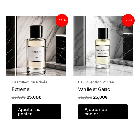
-29%
-29%
La Collection Privée
La Collection Privée
Extreme
Vanille et Gaïac
Le
Le
Le
Le
35,00
€
25,00
€
35,00
€
25,00
€
prix
prix
prix
prix
initial
actuel
initial
actuel
Ajouter au
Ajouter au
panier
panier
était :
est :
était :
est :
35,00€.
25,00€.
35,00€.
25,00€.