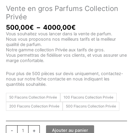
Vente en gros Parfums Collection
Privée
Plage
500,00
€
–
4000,00
€
de
Vous souhaitez vous lancer dans la vente de parfum.
prix :
Nous vous proposons nos meilleurs tarifs et la meilleur
500,00€
qualité de parfum.
à
Notre gamme collection Privée aux tarifs de gros.
4000,00€
Vous permettras de fidéliser vos clients, et vous assurer une
marge confortable.
Pour plus de 500 pièces sur devis uniquement, contactez-
nous sur notre fiche contacte en nous indiquant les
quantités souhaitée.
50 Flacons Collection Privée
100 Flacons Collection Privée
200 Flacons Collection Privée
500 Flacons Collection Privée
quantité
-
+
Ajouter au panier