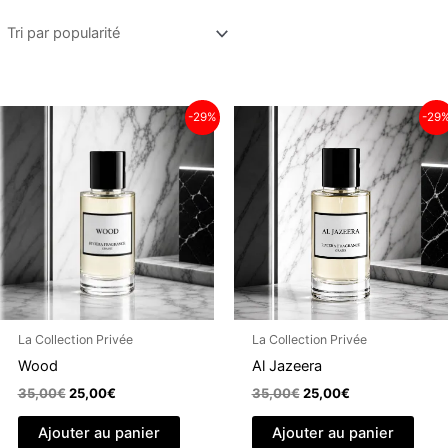
par
popularité
-29%
-29
La Collection Privée
La Collection Privée
Wood
Al Jazeera
Le
Le
Le
Le
35,00
€
25,00
€
35,00
€
25,00
€
prix
prix
prix
prix
initial
actuel
initial
actuel
Ajouter au panier
Ajouter au panier
était :
est :
était :
est :