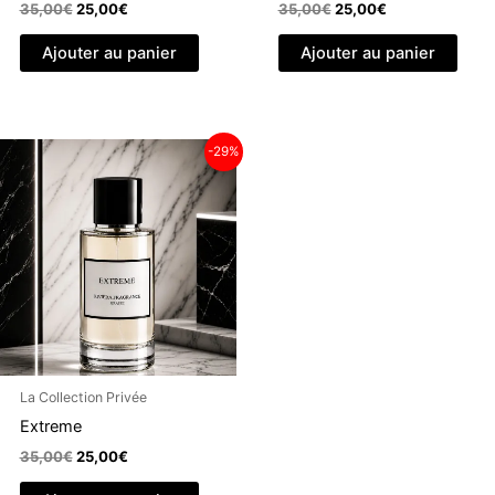
Le
Le
Le
Le
35,00
€
25,00
€
35,00
€
25,00
€
prix
prix
prix
prix
initial
actuel
initial
actuel
Ajouter au panier
Ajouter au panier
était :
est :
était :
est :
35,00€.
25,00€.
35,00€.
25,00€.
-29%
La Collection Privée
Extreme
Le
Le
35,00
€
25,00
€
prix
prix
initial
actuel