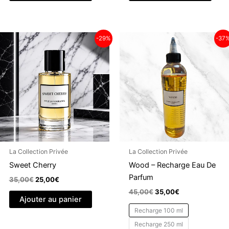
35,00€.
25,00€.
35,00€.
25,00€.
-29%
-37
La Collection Privée
La Collection Privée
Sweet Cherry
Wood – Recharge Eau De
Parfum
Le
Le
35,00
€
25,00
€
prix
prix
Le
Le
45,00
€
35,00
€
initial
actuel
Ajouter au panier
prix
prix
était :
est :
initial
actuel
Recharge 100 ml
35,00€.
25,00€.
était :
est :
Recharge 250 ml
45,00€.
35,00€.