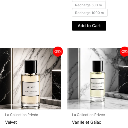
Recharge 500 ml
Recharge 1000 ml
Ce
Add to Cart
produit
a
plusieurs
variations.
-29%
-29
Les
options
peuvent
être
choisies
sur
la
page
du
La Collection Privée
La Collection Privée
produit
Velvet
Vanille et Gaïac