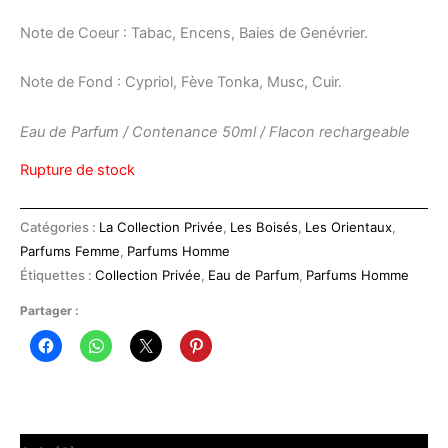
Note de Coeur : Tabac, Encens, Baies de Genévrier.
Note de Fond : Cypriol, Fève Tonka, Musc, Cuir.
Eau de Parfum / Contenance 50ml / Flacon rechargeable
Rupture de stock
Catégories :
La Collection Privée
,
Les Boisés
,
Les Orientaux
,
Parfums Femme
,
Parfums Homme
Étiquettes :
Collection Privée
,
Eau de Parfum
,
Parfums Homme
Partager :