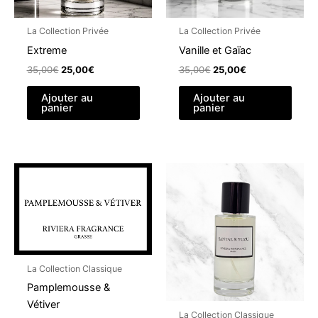
La Collection Privée
La Collection Privée
Extreme
Vanille et Gaïac
Le
Le
Le
Le
35,00
€
25,00
€
35,00
€
25,00
€
prix
prix
prix
prix
initial
actuel
initial
actuel
Ajouter au
Ajouter au
était :
est :
était :
est :
panier
panier
35,00€.
25,00€.
35,00€.
25,00€.
La Collection Classique
Pamplemousse &
Vétiver
La Collection Classique