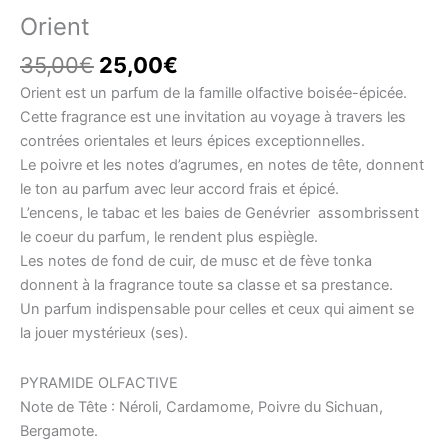
Orient
Le
Le
35,00
€
25,00
€
prix
prix
Orient est un parfum de la famille olfactive boisée-épicée.
initial
actuel
Cette fragrance est une invitation au voyage à travers les
était :
est :
contrées orientales et leurs épices exceptionnelles.
35,00€.
25,00€.
Le poivre et les notes d’agrumes, en notes de tête, donnent
le ton au parfum avec leur accord frais et épicé.
L’encens, le tabac et les baies de Genévrier assombrissent
le coeur du parfum, le rendent plus espiègle.
Les notes de fond de cuir, de musc et de fève tonka
donnent à la fragrance toute sa classe et sa prestance.
Un parfum indispensable pour celles et ceux qui aiment se
la jouer mystérieux (ses).
PYRAMIDE OLFACTIVE
Note de Tête : Néroli, Cardamome, Poivre du Sichuan,
Bergamote.