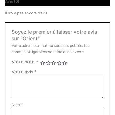
Avis (0)
Il n’y a pas encore d’avis.
Soyez le premier à laisser votre avis
sur “Orient”
Votre adresse e-mail ne sera pas publiée.
Les
champs obligatoires sont indiqués avec
*
Votre note
*
Votre avis
*
Nom
*