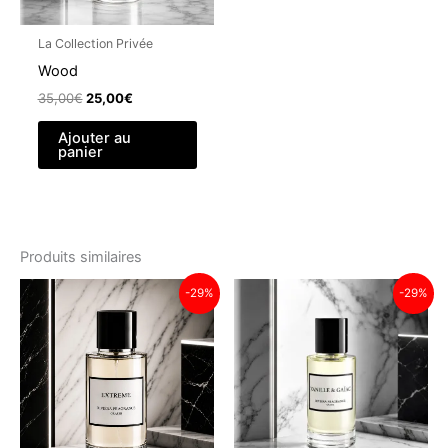
La Collection Privée
Wood
Le
Le
35,00
€
25,00
€
prix
prix
initial
actuel
Ajouter au
était :
est :
panier
35,00€.
25,00€.
Produits similaires
-29%
-29%