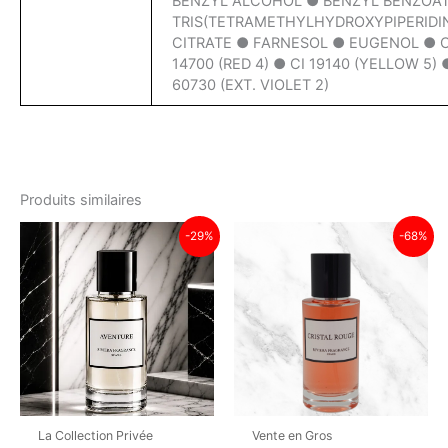
BENZYL ALCOHOL ● BENZYL BENZOA
TRIS(TETRAMETHYLHYDROXYPIPERIDI
CITRATE ● FARNESOL ● EUGENOL ● C
14700 (RED 4) ● CI 19140 (YELLOW 5) 
60730 (EXT. VIOLET 2)
Produits similaires
-29%
-68%
La Collection Privée
Vente en Gros