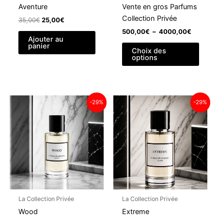
Aventure
Vente en gros Parfums
Collection Privée
Le
Le
35,00
€
25,00
€
prix
prix
Plage
500,00
€
–
4000,00
€
initial
actuel
Ajouter au
de
Ce
était :
est :
panier
prix :
Choix des
35,00€.
25,00€.
produ
500,00
options
à
a
4000,0
plusi
variat
Les
-29%
-29%
optio
peuv
être
chois
sur
la
page
du
La Collection Privée
La Collection Privée
produ
Wood
Extreme