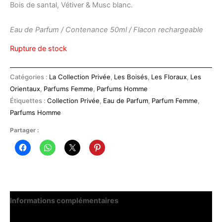
Bois de santal, Vétiver & Musc blanc.
Eau de Parfum / Contenance 50ml / Flacon rechargeable
Rupture de stock
Catégories :
La Collection Privée
,
Les Boisés
,
Les Floraux
,
Les
Orientaux
,
Parfums Femme
,
Parfums Homme
Étiquettes :
Collection Privée
,
Eau de Parfum
,
Parfum Femme
,
Parfums Homme
Partager :
Informations complémentaires
Avis (0)