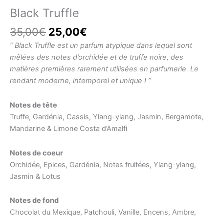
Black Truffle
Le
Le
35,00
€
25,00
€
prix
prix
“ Black Truffle est un parfum atypique dans lequel sont
initial
actuel
mêlées des notes d’orchidée et de truffe noire, des
était :
est :
matières premières rarement utilisées en parfumerie. Le
35,00€.
25,00€.
rendant moderne, intemporel et unique ! ”
Notes de tête
Truffe, Gardénia, Cassis, Ylang-ylang, Jasmin, Bergamote,
Mandarine & Limone Costa d’Amalfi
Notes de coeur
Orchidée, Epices, Gardénia, Notes fruitées, Ylang-ylang,
Jasmin & Lotus
Notes de fond
Chocolat du Mexique, Patchouli, Vanille, Encens, Ambre,